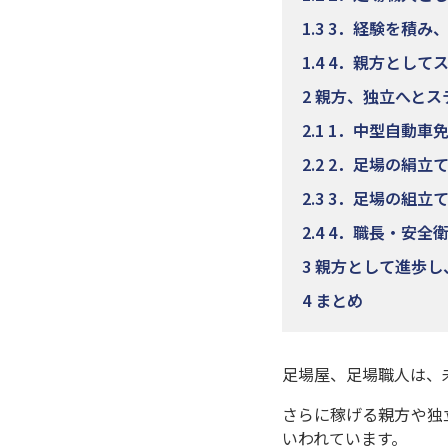
1.3
3．経験を積み
1.4
4．親方として
2
親方、独立へとス
2.1
1．中型自動車
2.2
2．足場の絹立
2.3
3．足場の組立
2.4
4．職長・安全
3
親方として進歩し
4
まとめ
足場屋、足場職人は、
さらに稼げる親方や独
いわれています。