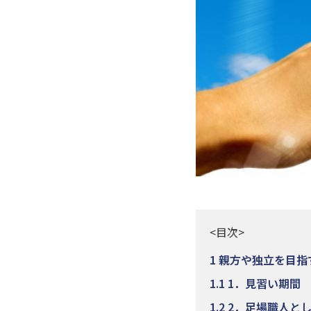
<目次>
1
親方や独立を目指
1.1
1．見習い期間
1.2
2．足場職人と